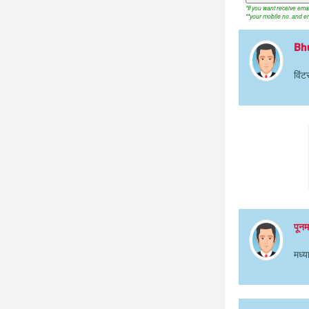
*If you want receive em
**your mobile no. and em
Bh
विंट
पून
मध्